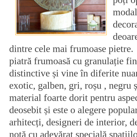
modali
decora
deoar
dintre cele mai frumoase pietre.
piatră frumoasă cu granulație fi
distinctive și vine în diferite nua
exotic, galben, gri, roșu , negru 
material foarte dorit pentru aspe
deosebit și este o alegere popula
arhitecți, designeri de interior,
notă cu adevărat specială spațiil