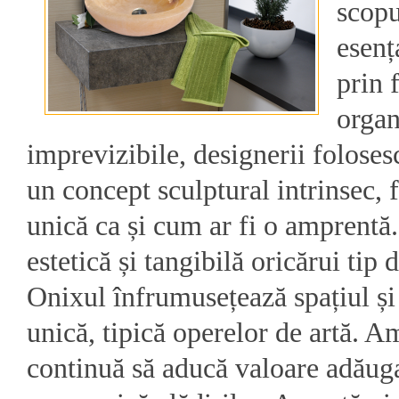
scopu
esenț
prin 
organ
imprevizibile, designerii foloses
un concept sculptural intrinsec, f
unică ca și cum ar fi o amprentă
estetică și tangibilă oricărui tip 
Onixul înfrumusețează spațiul și
unică, tipică operelor de artă. A
continuă să aducă valoare adăugat