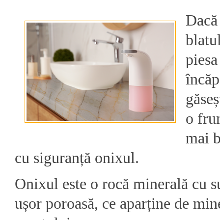
Dacă 
blatul
piesa
încăp
găseș
o fru
mai b
cu siguranță onixul.
Onixul este o rocă minerală cu s
ușor poroasă, ce aparține de min