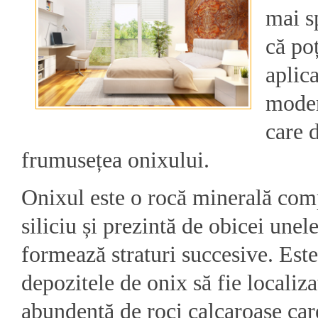
mai s
că poț
aplica
moder
care 
frumusețea onixului.
Onixul este o rocă minerală com
siliciu și prezintă de obicei unel
formează straturi succesive. Es
depozitele de onix să fie localiz
abundență de roci calcaroase care