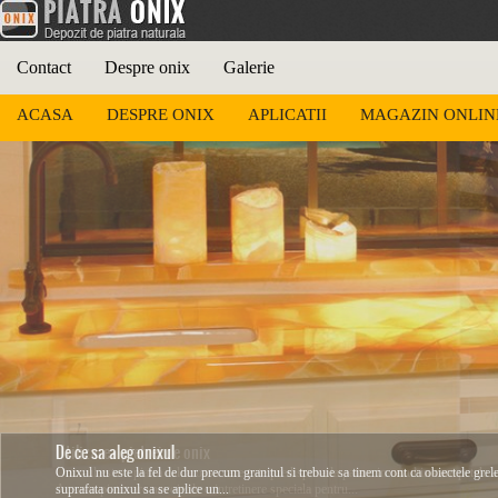
Contact
Despre onix
Galerie
ACASA
DESPRE ONIX
APLICATII
MAGAZIN ONLIN
Utilizarea pietrei de onix
Onix-ul este o piatra calcaroasa care este predispusa la patare in cazul in care petele a
Aceasta piatra are nevoie de o intretinere speciala pentru...