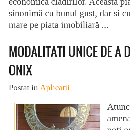
economică clădirilor. Această pia
sinonimă cu bunul gust, dar si c
mare pe piata imobiliară ...
MODALITATI UNICE DE A 
ONIX
Postat in
Aplicatii
Atunci
amenaj
poți o