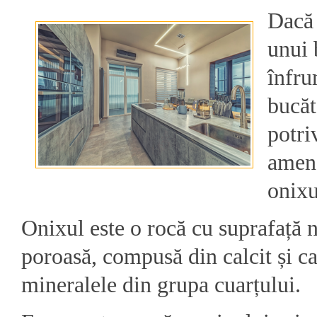
Dacă 
unui 
înfru
bucăt
potri
amena
onixu
Onixul este o rocă cu suprafață n
poroasă, compusă din calcit și ca
mineralele din grupa cuarțului.