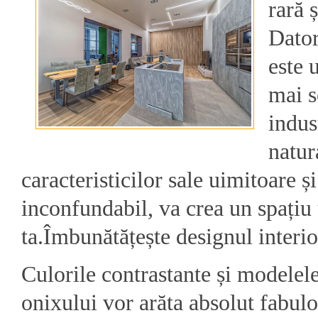
rară 
Datori
este 
mai s
indus
natur
caracteristicilor sale uimitoare și
inconfundabil, va crea un spațiu 
ta.Îmbunătățește designul interi
Culorile contrastante și modelele
onixului vor arăta absolut fabul