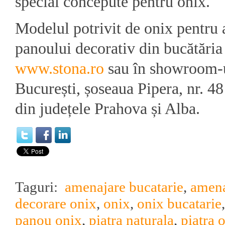
special concepute pentru onix.
Modelul potrivit de onix pentru
panoului decorativ din bucătăria 
www.stona.ro
sau în showroom-u
București, șoseaua Pipera, nr. 48
din județele Prahova și Alba.
Taguri:
amenajare bucatarie
,
amena
decorare onix
,
onix
,
onix bucatarie
panou onix
,
piatra naturala
,
piatra 