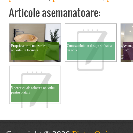
Articole asemanatoare:
Proprietatile si utilizarile
Cum sa obtii un design sofisticat
Avantaj
onixului in locuinta
cu onix
onix
5 beneficii ale folosirii onixului
pentru blaturi