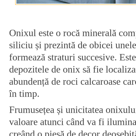
Onixul este o rocă minerală com
siliciu și prezintă de obicei unel
formează straturi succesive. Es
depozitele de onix să fie localiz
abundență de roci calcaroase care
în timp.
Frumusețea și unicitatea onixului
valoare atunci când va fi ilumina
creând o piesă de decor deosebită