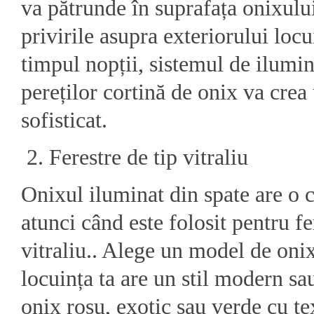
va pătrunde în suprafața onixului
privirile asupra exteriorului locu
timpul nopții, sistemul de ilumin
pereților cortină de onix va cre
sofisticat.
Ferestre de tip vitraliu
Onixul iluminat din spate are o ca
atunci când este folosit pentru fe
vitraliu.. Alege un model de oni
locuința ta are un stil modern s
onix roșu, exotic sau verde cu te