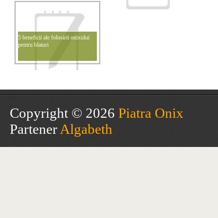
5 beneficii ale folosirii onixului
pentru blaturi
Copyright © 2026
Piatra Onix
Partener
Algabeth