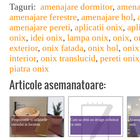
Taguri:
amenajare dormitor
,
amena
amenajare ferestre
,
amenajare hol
,
amenajare pereti
,
aplicatii onix
,
apl
onix
,
idei onix
,
lampa onix
,
onix
,
o
exterior
,
onix fatada
,
onix hol
,
onix
interior
,
onix translucid
,
pereti onix
piatra onix
Articole asemanatoare:
Proprietatile si utilizarile
Cum sa obtii un design sofisticat
Avantaj
onixului in locuinta
cu onix
onix