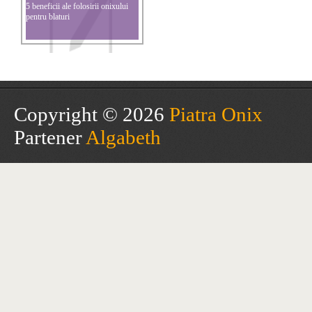
5 beneficii ale folosirii onixului
pentru blaturi
Copyright © 2026
Piatra Onix
Partener
Algabeth