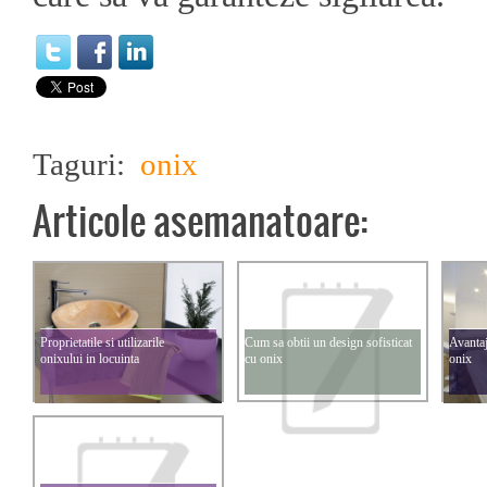
Taguri:
onix
Articole asemanatoare:
Proprietatile si utilizarile
Cum sa obtii un design sofisticat
Avantaj
onixului in locuinta
cu onix
onix