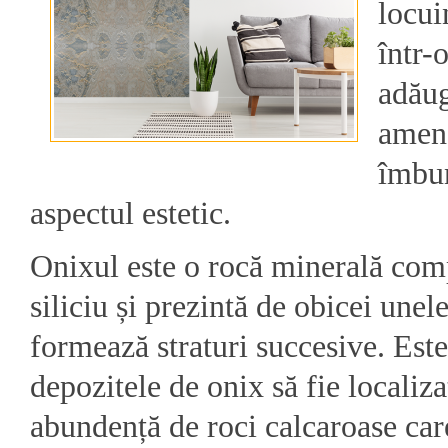
locui
într-
adăug
amena
îmbun
aspectul estetic.
Onixul este o rocă minerală com
siliciu și prezintă de obicei unel
formează straturi succesive. Es
depozitele de onix să fie localiz
abundență de roci calcaroase care