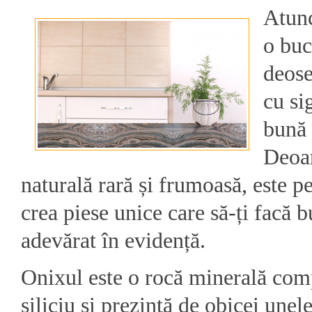
Atunc
o buc
deose
cu si
bună 
Deoar
naturală rară și frumoasă, este p
crea piese unice care să-ți facă b
adevărat în evidență.
Onixul este o rocă minerală com
siliciu și prezintă de obicei unel