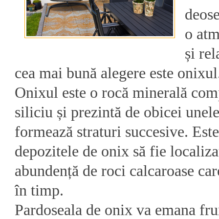
deose
o atm
și re
cea mai bună alegere este onixul
Onixul este o rocă minerală com
siliciu și prezintă de obicei unel
formează straturi succesive. Es
depozitele de onix să fie localiz
abundență de roci calcaroase care
în timp.
Pardoseala de onix va emana frum