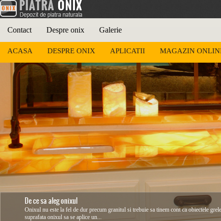
Contact
Despre onix
Galerie
ACASA
DESPRE ONIX
APLICATII
MAGAZIN ONLIN
De ce sa aleg onixul
Onixul nu este la fel de dur precum granitul si trebuie sa tinem cont ca obiectele grel
suprafata onixul sa se aplice un...