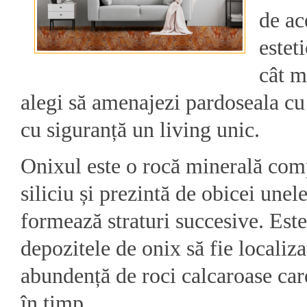
de ac
esteti
cât m
alegi să amenajezi pardoseala cu
cu siguranță un living unic.
Onixul este o rocă minerală com
siliciu și prezintă de obicei unel
formează straturi succesive. Es
depozitele de onix să fie localiz
abundență de roci calcaroase care
în timp.