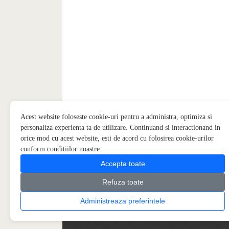
Acest website foloseste cookie-uri pentru a administra, optimiza si
personaliza experienta ta de utilizare. Continuand si interactionand in
orice mod cu acest website, esti de acord cu folosirea cookie-urilor
conform conditiilor noastre.
Accepta toate
Refuza toate
Administreaza preferintele
Copyright © 2026
Piatra Onix
Partener
Algabeth