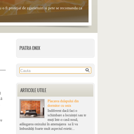
 o fi protejat de zgarietuiri si pete se recomanda ca
le, alcoolul sau solutiile de curatare din comert.
PIATRA ONIX
ARTICOLE UTILE
l
tă
Placarea dulapului din
a
dormitor cu onix
Indiferent dacă faci o
schimbare a locuinței sau te
muți într-o casă nouă,
re
adăugarea onixului în amenajarea sa îi va
îmbunătăți foarte mult aspectul estetic...