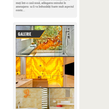
muți într-o casă nouă, adăugarea onixului în
amenajarea sa îi va îmbunătăți foarte mult aspectul
estetic...