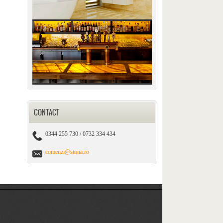
CONTACT
0344 255 730 / 0732 334 434
comenzi@stona.ro