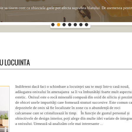
uie sa tinem cont ca obiectele grele pot afecta suprafata blatului. De asemenea pentru
 la patare in cazul in care petele au continutul de aciditate ridicat precum au sucuri
entru...
RU LOCUINTA
Indiferent dacă faci o schimbare a locuinței sau te muți într-o casă nouă,
adăugarea onixului în amenajarea sa îi va îmbunătăți foarte mult aspectu
estetic. Onixul este o rocă minerală compusă din oxid de siliciu și prezin
de obicei unele impurități care formează straturi succesive. Este comun c
depozitele de onix să fie localizate în zone cu o abundență de roci
calcaroase care se cristalizează în timp. În funcție de gustul personal și
obiectivele de design interior, poți alege din multe idei variate de integra
a onixului. Urmează să analizăm cele mai interesante ...