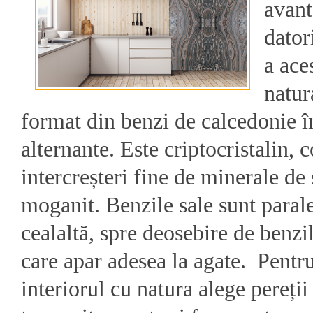
avant
dator
a ace
natur
format din benzi de calcedonie î
alternante. Este criptocristalin, 
intercreșteri fine de minerale de s
moganit. Benzile sale sunt paral
cealaltă, spre deosebire de benzi
care apar adesea la agate. Pentr
interiorul cu natura alege pereții