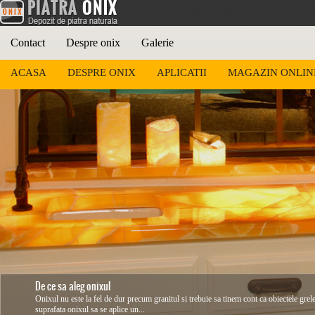
Contact
Despre onix
Galerie
ACASA
DESPRE ONIX
APLICATII
MAGAZIN ONLIN
De ce sa aleg onixul
Onixul nu este la fel de dur precum granitul si trebuie sa tinem cont ca obiectele grel
suprafata onixul sa se aplice un...