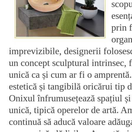
scopu
esenț
prin 
organ
imprevizibile, designerii foloses
un concept sculptural intrinsec, f
unică ca și cum ar fi o amprentă
estetică și tangibilă oricărui tip 
Onixul înfrumusețează spațiul și
unică, tipică operelor de artă. A
continuă să aducă valoare adăugat