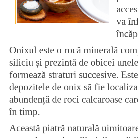
acces
va în
încăp
Onixul este o rocă minerală com
siliciu și prezintă de obicei unel
formează straturi succesive. Es
depozitele de onix să fie localiz
abundență de roci calcaroase care
în timp.
Această piatră naturală uimitoa