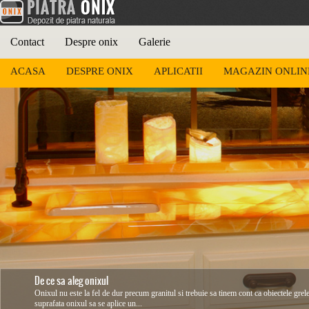
Contact
Despre onix
Galerie
ACASA
DESPRE ONIX
APLICATII
MAGAZIN ONLIN
De ce sa aleg onixul
Onixul nu este la fel de dur precum granitul si trebuie sa tinem cont ca obiectele grel
suprafata onixul sa se aplice un...