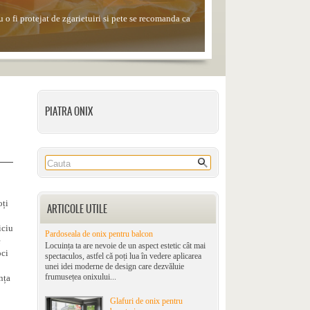
 o fi protejat de zgarietuiri si pete se recomanda ca
le, alcoolul sau solutiile de curatare din comert.
PIATRA ONIX
oți
ARTICOLE UTILE
iciu
Pardoseala de onix pentru balcon
e
Locuința ta are nevoie de un aspect estetic cât mai
oci
spectaculos, astfel că poți lua în vedere aplicarea
unei idei moderne de design care dezvăluie
frumusețea onixului...
nța
Glafuri de onix pentru