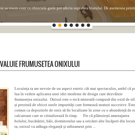
uie sa tinem cont ca obiectele grele pot afecta suprafata blatului. De asemenea pentru
 la patare in cazul in care petele au continutul de aciditate ridicat precum au sucuri
entru...
ZVALUIE FRUMUSETEA ONIXULUI
Locuința ta are nevoie de un aspect estetic cât mai spectaculos, astfel că p
lua în vedere aplicarea unei idei moderne de design care dezvăluie
frumusețea onixului. Onixul este o rocă minerală compusă din oxid de sil
și prezintă de obicei unele impurități care formează straturi succesive. Est
comun ca depozitele de onix să fie localizate în zone cu o abundență de r
calcaroase care se cristalizează în timp. Fie că plănuiești amenajarea
holului, bucătăriei, băii, dormitorului sau a oricărei alte încăperi din locui
ta, onixul va adăuga eleganță și rafinament prin ...