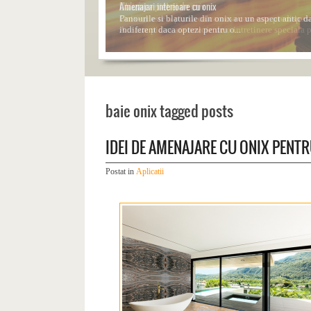
Amenajari interioare cu onix
Panourile si blaturile din onix au un aspect antic d
indiferent daca optezi pentru o...
1
2
3
4
5
6
7
baie onix tagged posts
IDEI DE AMENAJARE CU ONIX PENTR
Postat in
Aplicatii