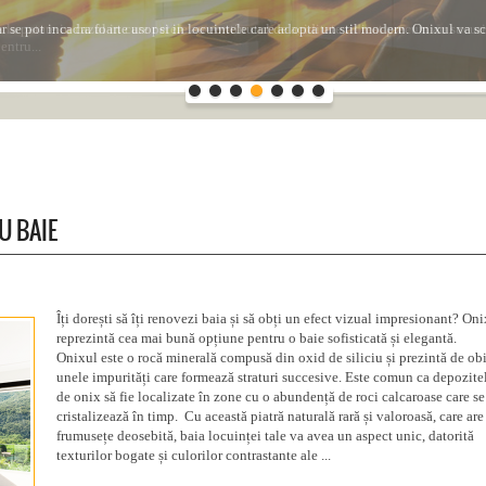
ar se pot incadra foarte usor si in locuintele care adopta un stil modern. Onixul va s
U BAIE
Îți dorești să îți renovezi baia și să obți un efect vizual impresionant? On
reprezintă cea mai bună opțiune pentru o baie sofisticată și elegantă.
Onixul este o rocă minerală compusă din oxid de siliciu și prezintă de ob
unele impurități care formează straturi succesive. Este comun ca depozite
de onix să fie localizate în zone cu o abundență de roci calcaroase care se
cristalizează în timp. Cu această piatră naturală rară și valoroasă, care are
frumusețe deosebită, baia locuinței tale va avea un aspect unic, datorită
texturilor bogate și culorilor contrastante ale ...