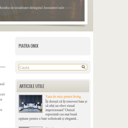
chimba in totalitate designul locuintei tale
PIATRA ONIX
ixul
ARTICOLE UTILE
icei
Vaza de onix pentru living
le
Îți dorești să îți renovezi baia și
să obți un efect vizual
 o
impresionant? Onixul
reprezintă cea mai bună
opțiune pentru o baie sofisticată și elegantă...