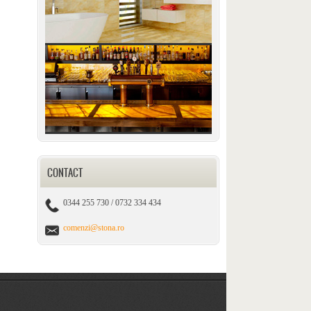
CONTACT
0344 255 730 / 0732 334 434
comenzi@stona.ro