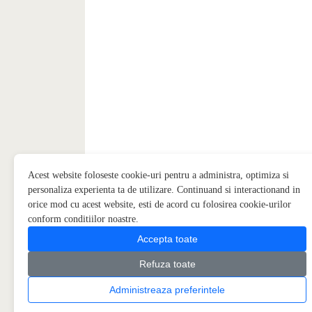
Acest website foloseste cookie-uri pentru a administra, optimiza si
personaliza experienta ta de utilizare. Continuand si interactionand in
orice mod cu acest website, esti de acord cu folosirea cookie-urilor
conform conditiilor noastre.
Accepta toate
Refuza toate
Administreaza preferintele
Copyright © 2026
Piatra Onix
Partener
Algabeth