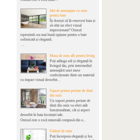
Idei de amenajare cu onix
pentru baie
Îți dorești să îți renovezi baia și
să obți un efect vizual
impresionant? Onixul
reprezintă cea mai bună opțiune pentru o baie
sofisticată și elegantă.
...
Masa de onix alb pentru living
Poți adăuga stil și eleganță în
livingul tău, prin intermediul
amenajării unei mese
confecționate dintr-un material
cu impact vizual deosebit...
Suport pentru periute de dinti
din onix
Un suport pentru periute de
dinti din onix va oferi atât
funcționalitate, cât și aspect
deosebit în baia locuinței tale.
Onixul este o rocă minerală compusă din o...
Glafuri de onix
Poți încorpora eleganță și lux