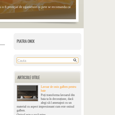
 o fi protejat de zgarietuiri si pete se recomanda ca
le, alcoolul sau solutiile de curatare din comert.
PIATRA ONIX
ARTICOLE UTILE
Lavoar de onix galben pentru
baie
Poți transforma lavoarul din
baia ta în decorațiune, dacă
alegi să-l amenajezi cu un
material cu aspect impresionant cum este onixul
galben.
Onixul este o rocă mine...