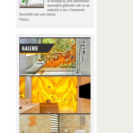
în locuința ta, prin intermediul
amenajării glafurilor tale cu un
material ce are o frumusețe
deosebită cum este onixul.
Onixu...