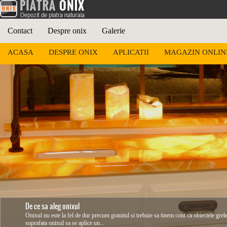
Contact
Despre onix
Galerie
ACASA
DESPRE ONIX
APLICATII
MAGAZIN ONLIN
De ce sa aleg onixul
Onixul nu este la fel de dur precum granitul si trebuie sa tinem cont ca obiectele grel
suprafata onixul sa se aplice un...