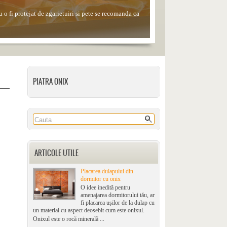
 o fi protejat de zgarietuiri si pete se recomanda ca
le, alcoolul sau solutiile de curatare din comert.
PIATRA ONIX
ARTICOLE UTILE
Placarea dulapului din
dormitor cu onix
O idee inedită pentru
amenajarea dormitorului tău, ar
fi placarea ușilor de la dulap cu
un material cu aspect deosebit cum este onixul.
Onixul este o rocă minerală ...