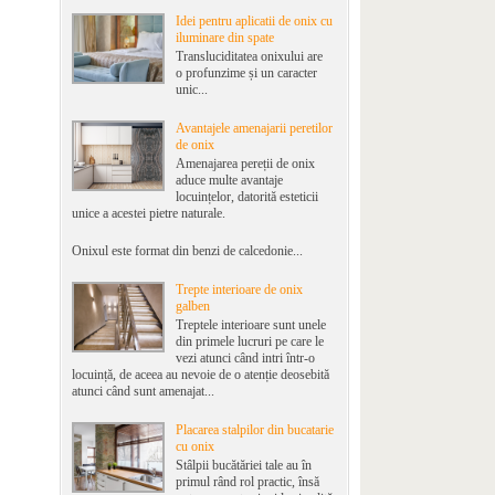
Idei pentru aplicatii de onix cu
iluminare din spate
Transluciditatea onixului are
o profunzime și un caracter
unic...
Avantajele amenajarii peretilor
de onix
Amenajarea pereții de onix
aduce multe avantaje
locuințelor, datorită esteticii
unice a acestei pietre naturale.
Onixul este format din benzi de calcedonie...
Trepte interioare de onix
galben
Treptele interioare sunt unele
din primele lucruri pe care le
vezi atunci când intri într-o
locuință, de aceea au nevoie de o atenție deosebită
atunci când sunt amenajat...
Placarea stalpilor din bucatarie
cu onix
Stâlpii bucătăriei tale au în
primul rând rol practic, însă