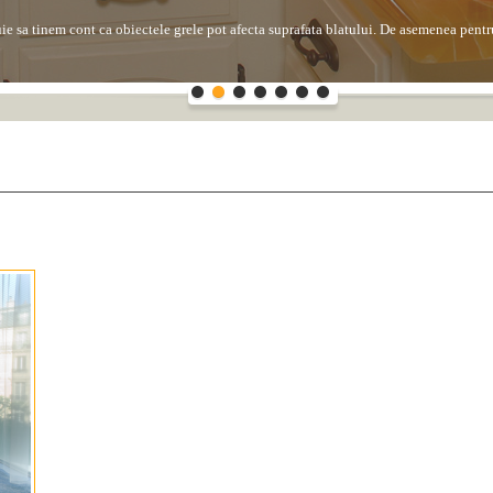
uie sa tinem cont ca obiectele grele pot afecta suprafata blatului. De asemenea pentru
 la patare in cazul in care petele au continutul de aciditate ridicat precum au sucuri
entru...