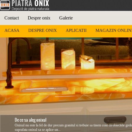
Contact
Despre onix
Galerie
ACASA
DESPRE ONIX
APLICATII
MAGAZIN ONLIN
De ce sa aleg onixul
Onixul nu este la fel de dur precum granitul si trebuie sa tinem cont ca obiectele grel
suprafata onixul sa se aplice un...