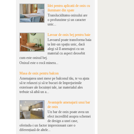
Idei pentru aplicatii de onix cu
iluminare din spate
Transluciditatea onixului are
o profunzime și un caracter
unic...
Lavoar de onix bej pentru baie
Lavoarul poate transforma baia
ta într-un spațiu unic, dacă
alegi să îl amenajezi cu un
material cu aspect deosebit
cum este onixul bej.
Onixul este o rocă minera...
Masa de onix pentru balcon
Amenajarea unei mese pe balconul tău, te va ajuta
să te relaxezi și să te bucuri de împrejurimile
exterioare ale locuinței tale, iar materialul ales
trebuie să aibă un a...
Avantajele amenajarii unui bar
de onix
Un bar de onix poate avea un
efect incredibil asupra schemei
de design a unei case,
oferindu-i un factor impresionant care o
diferențiază de altele...