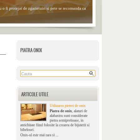
 o fi protejat de zgarietuiri si pete se recomanda ca
le, alcoolul sau solutiile de curatare din comert.
PIATRA ONIX
ARTICOLE UTILE
Utilizarea pietrei de onix
Piatra de onix
, alaturi de
alabastru sunt considerate
pietra semipretioase, in
antichitate fiind folosite la crearea de bijuterii si
bibelouri.
Onix-ul este mai rara si ...