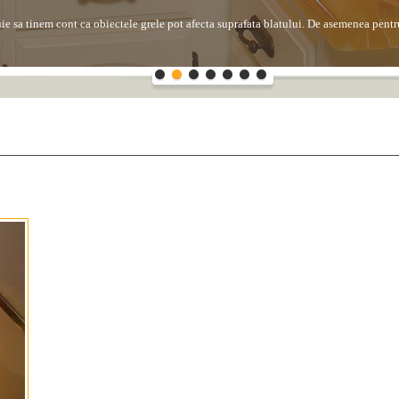
uie sa tinem cont ca obiectele grele pot afecta suprafata blatului. De asemenea pentru
 la patare in cazul in care petele au continutul de aciditate ridicat precum au sucuri
entru...